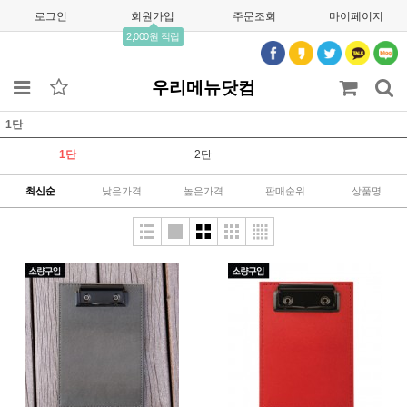
로그인
회원가입
주문조회
마이페이지
2,000원 적립
우리메뉴닷컴
1단
1단
2단
최신순
낮은가격
높은가격
판매순위
상품명