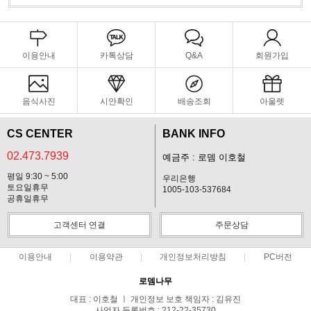
이용안내
카톡상담
Q&A
회원가입
음식사진
시안확인
배송조회
아울렛
CS CENTER
BANK INFO
02.473.7939
예금주 : 로뎀 이호철
평일 9:30 ~ 5:00
우리은행
토요일휴무
1005-103-537684
공휴일휴무
고객센터 연결
주문상담
이용안내
이용약관
개인정보처리방침
PC버전
로뎀나무
대표 : 이호철 ㅣ 개인정보 보호 책임자 : 김유진
사업자 등록번호 : 212-22-35730