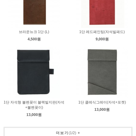
브라운뉴크 1단 (L)
1단 레드페인팅(자석빌패드)
4,500원
9,000원
1단 자석형 볼펜꽂이 블랙빌지판(자석
1단 클레식그레이(자석+포켓)
+볼펜꽂이)
13,000원
13,000원
더보기
(
1
/
2
)
+